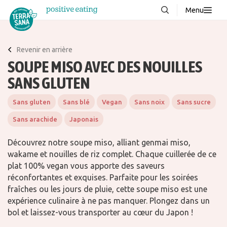
Menu
À propos de nous
NOUVEAUX
Revenir en arrière
Blog
SOUPE MISO AVEC DES NOUILLES
Produits
SANS GLUTEN
FAQ
Sans gluten
Sans blé
Vegan
Sans noix
Sans sucre
Recettes
Sans arachide
Japonais
Contacter
Découvrez notre soupe miso, alliant genmai miso,
wakame et nouilles de riz complet. Chaque cuillerée de ce
Téléchargements
plat 100% vegan vous apporte des saveurs
réconfortantes et exquises. Parfaite pour les soirées
fraîches ou les jours de pluie, cette soupe miso est une
expérience culinaire à ne pas manquer. Plongez dans un
bol et laissez-vous transporter au cœur du Japon !