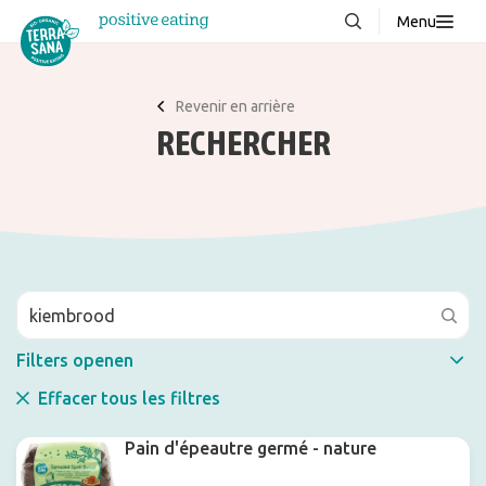
Menu
À propos de nous
NOUVEAUX
Revenir en arrière
Blog
RECHERCHER
Produits
FAQ
Recettes
Contacter
Téléchargements
Filters openen
Effacer tous les filtres
Filtres
Pain d'épeautre germé - nature