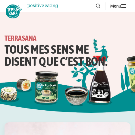
Menu
À propos de nous
NOUVEAUX
Blog
TERRASANA
Produits
TOUS MES SENS ME
FAQ
DISENT QUE C’EST BON.
Recettes
Contacter
Téléchargements