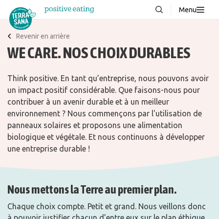
Menu
À propos de nous
NOUVEAUX
Revenir en arrière
WE CARE. NOS CHOIX DURABLES
Blog
Produits
Think positive. En tant qu’entreprise, nous pouvons avoir
un impact positif considérable. Que faisons-nous pour
FAQ
contribuer à un avenir durable et à un meilleur
Recettes
environnement ? Nous commençons par l'utilisation de
panneaux solaires et proposons une alimentation
Contacter
biologique et végétale. Et nous continuons à développer
une entreprise durable !
Téléchargements
Nous mettons la Terre au premier plan.
Chaque choix compte. Petit et grand. Nous veillons donc
à pouvoir justifier chacun d’entre eux sur le plan éthique.