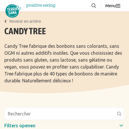
Menu
À propos de nous
NOUVEAUX
Revenir en arrière
CANDY TREE
Blog
Produits
Candy Tree fabrique des bonbons sans colorants, sans
OGM ni autres additifs inutiles. Que vous choisissiez des
FAQ
produits sans gluten, sans lactose, sans gélatine ou
Recettes
vegan, vous pouvez en profiter sans culpabiliser. Candy
Tree fabrique plus de 40 types de bonbons de manière
Contacter
durable. Naturellement délicieux !
Téléchargements
Filters openen