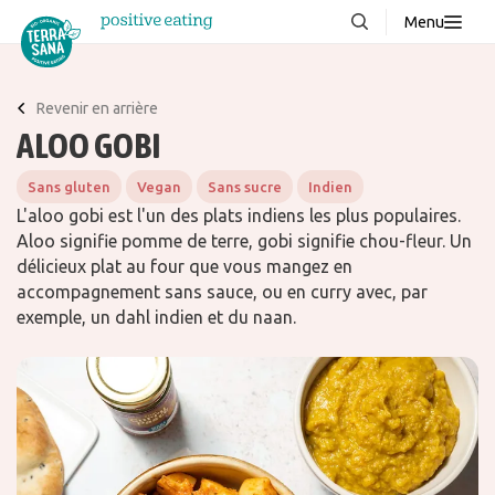
Menu
À propos de nous
NOUVEAUX
Revenir en arrière
Blog
ALOO GOBI
Produits
Sans gluten
Vegan
Sans sucre
Indien
FAQ
L'aloo gobi est l'un des plats indiens les plus populaires.
Aloo signifie pomme de terre, gobi signifie chou-fleur. Un
Recettes
délicieux plat au four que vous mangez en
Contacter
accompagnement sans sauce, ou en curry avec, par
exemple, un dahl indien et du naan.
Téléchargements