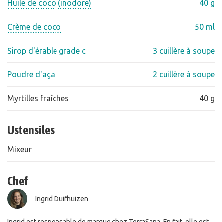
Huile de coco (inodore)
40 g
Crème de coco
50 ml
Sirop d'érable grade c
3 cuillère à soupe
Poudre d'açai
2 cuillère à soupe
Myrtilles fraîches
40 g
Ustensiles
Mixeur
Chef
Ingrid Duifhuizen
Ingrid est responsable de marque chez TerraSana. En fait, elle est