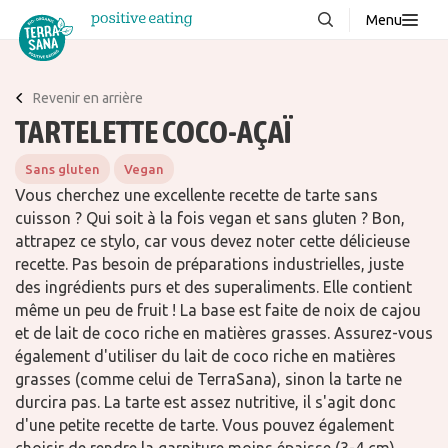
Menu
À propos de nous
NOUVEAUX
Revenir en arrière
Blog
TARTELETTE COCO-AÇAÏ
Produits
Sans gluten
Vegan
FAQ
Vous cherchez une excellente recette de tarte sans
cuisson ? Qui soit à la fois vegan et sans gluten ? Bon,
Recettes
attrapez ce stylo, car vous devez noter cette délicieuse
Contacter
recette. Pas besoin de préparations industrielles, juste
des ingrédients purs et des superaliments. Elle contient
même un peu de fruit ! La base est faite de noix de cajou
Téléchargements
et de lait de coco riche en matières grasses. Assurez-vous
également d'utiliser du lait de coco riche en matières
grasses (comme celui de TerraSana), sinon la tarte ne
durcira pas. La tarte est assez nutritive, il s'agit donc
d'une petite recette de tarte. Vous pouvez également