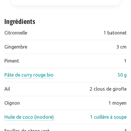
Ingrédients
Citronnelle
1 batonnet
Gingembre
3 cm
Piment
1
Pâte de curry rouge bio
50 g
Ail
2 clous de girofle
Oignon
1 moyen
Huile de coco (inodore)
1 cuillère à soupe