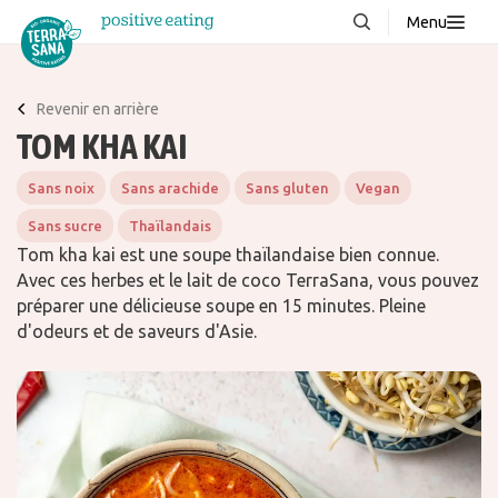
Menu
À propos de nous
NOUVEAUX
Revenir en arrière
Blog
TOM KHA KAI
Produits
Sans noix
Sans arachide
Sans gluten
Vegan
FAQ
Sans sucre
Thaïlandais
Recettes
Tom kha kai est une soupe thaïlandaise bien connue.
Avec ces herbes et le lait de coco TerraSana, vous pouvez
Contacter
préparer une délicieuse soupe en 15 minutes. Pleine
d'odeurs et de saveurs d'Asie.
Téléchargements