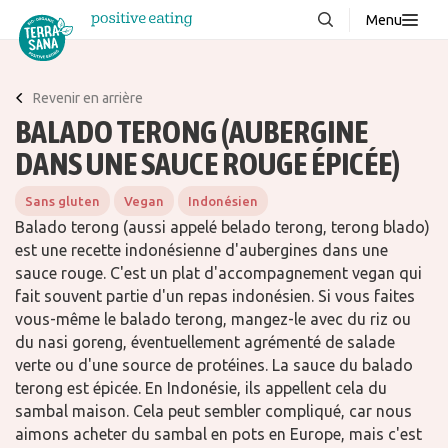
Menu
À propos de nous
NOUVEAUX
Revenir en arrière
Blog
BALADO TERONG (AUBERGINE
Produits
DANS UNE SAUCE ROUGE ÉPICÉE)
FAQ
Sans gluten
Vegan
Indonésien
Recettes
Balado terong (aussi appelé belado terong, terong blado)
est une recette indonésienne d'aubergines dans une
Contacter
sauce rouge. C'est un plat d'accompagnement vegan qui
fait souvent partie d'un repas indonésien. Si vous faites
vous-même le balado terong, mangez-le avec du riz ou
Téléchargements
du nasi goreng, éventuellement agrémenté de salade
verte ou d'une source de protéines. La sauce du balado
terong est épicée. En Indonésie, ils appellent cela du
sambal maison. Cela peut sembler compliqué, car nous
aimons acheter du sambal en pots en Europe, mais c'est