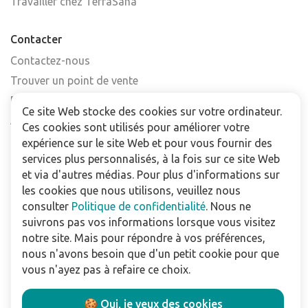
Travailler chez TerraSana
Contacter
Contactez-nous
Trouver un point de vente
FAQ
Ce site Web stocke des cookies sur votre ordinateur.
Abonnez-vous à la newsletter
Ces cookies sont utilisés pour améliorer votre
expérience sur le site Web et pour vous fournir des
Pour les professionnels
services plus personnalisés, à la fois sur ce site Web
et via d'autres médias. Pour plus d'informations sur
Téléchargements
les cookies que nous utilisons, veuillez nous
consulter
Politique de confidentialité
. Nous ne
Politique de confidentialité
suivrons pas vos informations lorsque vous visitez
Conditions Générales de Vente
notre site. Mais pour répondre à vos préférences,
Utilisation du site
nous n'avons besoin que d'un petit cookie pour que
vous n'ayez pas à refaire ce choix.
Suivez nous:
🍪 Oui, je veux des cookies