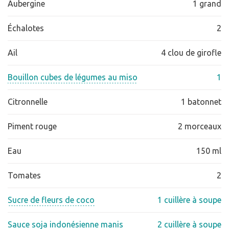
Aubergine
1 grand
Échalotes
2
Ail
4 clou de girofle
Bouillon cubes de légumes au miso
1
Citronnelle
1 batonnet
Piment rouge
2 morceaux
Eau
150 ml
Tomates
2
Sucre de fleurs de coco
1 cuillère à soupe
Sauce soja indonésienne manis
2 cuillère à soupe