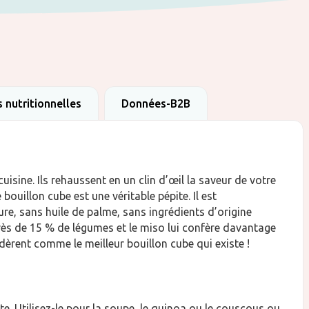
 nutritionnelles
Données-B2B
isine. Ils rehaussent en un clin d’œil la saveur de votre
ouillon cube est une véritable pépite. Il est
re, sans huile de palme, sans ingrédients d’origine
 près de 15 % de légumes et le miso lui confère davantage
èrent comme le meilleur bouillon cube qui existe !
te. Utilisez-le pour la soupe, le quinoa ou le couscous ou