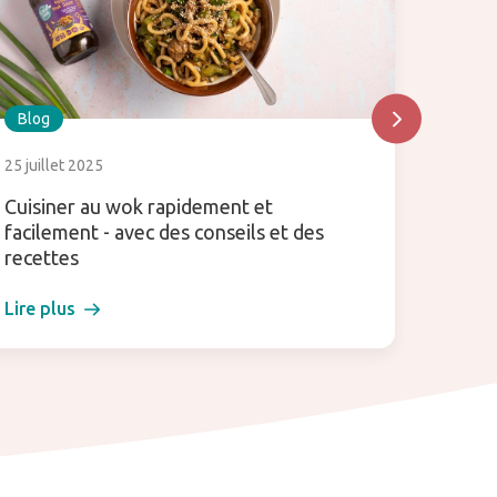
Blog
Blog
25 juillet 2025
30 mai 
Cuisiner au wok rapidement et
Qu'est
facilement - avec des conseils et des
l'utili
recettes
maison
Lire plus
Lire pl