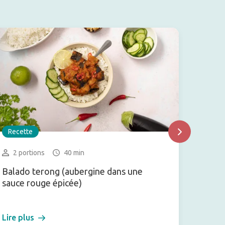
Recette
Recet
2 portions
40 min
2-3
Balado terong (aubergine dans une
Soupe
sauce rouge épicée)
Lire plus
Lire pl