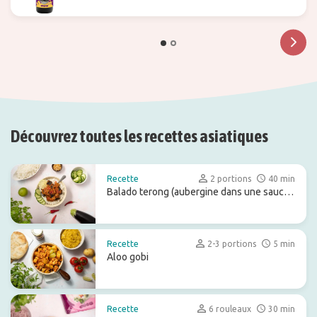
Découvrez toutes les recettes asiatiques
Recette
2 portions
40 min
Balado terong (aubergine dans une sauce
rouge épicée)
Recette
2-3 portions
5 min
Aloo gobi
Recette
6 rouleaux
30 min