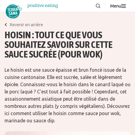
Menu
À propos de nous
NOUVEAUX
Revenir en arrière
HOISIN : TOUT CE QUE VOUS
Blog
SOUHAITEZ SAVOIR SUR CETTE
Produits
SAUCE SUCRÉE (POUR WOK)
FAQ
Recettes
Le hoisin est une sauce épaisse et brun foncé issue de la
cuisine cantonaise. Elle est sucrée, salée et légèrement
Contacter
épicée. Connaissez-vous le hoisin dans le canard laqué ou
le porc laqué ? C'est tout à fait possible ! Cependant, cet
Téléchargements
assaisonnement asiatique peut être utilisé dans de
nombreux autres plats (y compris végétaliens). Découvrez
ici comment utiliser le hoisin comme sauce pour wok,
marinade ou sauce dip.