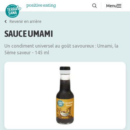
Menu
À propos de nous
NOUVEAUX
Revenir en arrière
SAUCE UMAMI
Blog
Produits
Un condiment universel au goût savoureux : Umami, la
5ème saveur - 145 ml
FAQ
Recettes
Contacter
Téléchargements