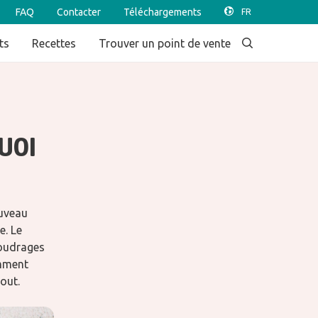
FAQ
Contacter
Téléchargements
ts
Recettes
Trouver un point de vente
QUOI
ouveau
. Le
poudrages
omment
out.