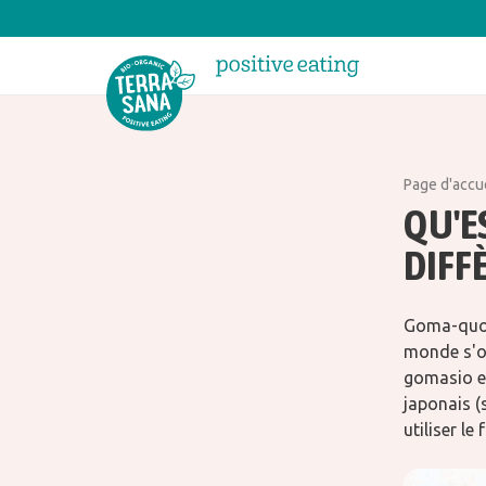
Page d'accu
QU'ES
DIFFÈ
Goma-quoi
monde s'o
gomasio e
japonais (
utiliser l