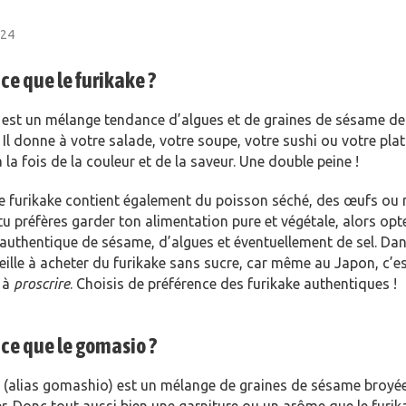
024
ce que le furikake ?
est un mélange tendance d’algues et de graines de sésame de
 Il donne à votre salade, votre soupe, votre sushi ou votre plat
à la fois de la couleur et de la saveur. Une double peine !
 le furikake contient également du poisson séché, des œufs o
 tu préfères garder ton alimentation pure et végétale, alors opt
authentique de sésame, d’algues et éventuellement de sel. Da
veille à acheter du furikake sans sucre, car même au Japon, c’e
 à
proscrire
. Choisis de préférence des furikake authentiques !
ce que le gomasio ?
(alias gomashio) est un mélange de graines de sésame broyée