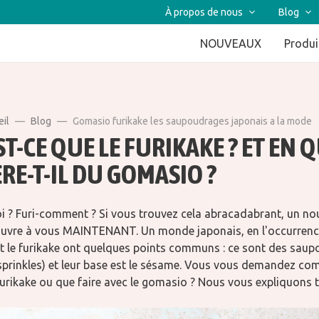
À propos de nous
Blog
NOUVEAUX
Produi
eil
Blog
Gomasio furikake les saupoudrages japonais a la mode
T-CE QUE LE FURIKAKE ? ET EN 
RE-T-IL DU GOMASIO ?
 ? Furi-comment ? Si vous trouvez cela abracadabrant, un n
uvre à vous MAINTENANT. Un monde japonais, en l'occurrence
t le furikake ont quelques points communs : ce sont des sau
sprinkles) et leur base est le sésame. Vous vous demandez c
e furikake ou que faire avec le gomasio ? Nous vous expliquons t