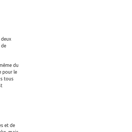
 deux
 de
u même du
e pour le
ns tous
st
s et de