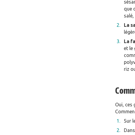
sésa
que 
salé,
La s
légèr
La f
et le
comme
polyv
riz o
Comme
Oui, ces 
Comment u
Sur l
Dans