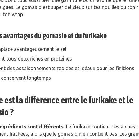
r. Donc tout aussi bien une garniture ou un arôme que le furik
algues. Le gomasio est super délicieux sur tes nouilles ou ton ri
u ton wrap.
es avantages du gomasio et du furikake
mplace avantageusement le sel
ont tous deux riches en protéines
nt des assaisonnements rapides et idéaux pour les finitions
se conservent longtemps
 est la différence entre le furikake et le
io ?
ingrédients sont différents.
Le furikake contient des algues t
ent hachées, alors que le gomasio n’en contient pas. Les grai