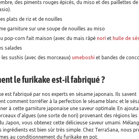
mbre, des piments rouges épicés, du miso et des paillettes de
sio).
es plats de riz et de nouilles
e garniture sur une soupe de nouilles au miso
du pop-corn fait maison (avec du maïs râpé
nori
et
huile de s
es salades
e les sushis (avec des morceaux)
umeboshi
et bandes de conc
t le furikake est-il fabriqué ?
ke est fabriqué par nos experts en sésame japonais. Ils savent
nt comment torréfier à la perfection le sésame blanc et le sé
er à cette garniture japonaise une saveur optimale. En ajouta
rceaux d’algues (une sorte de nori) provenant des régions les
du Japon, vous obtenez cette délicieuse saveur umami. Mélang
s ingrédients est bien sûr très simple. Chez TerraSana, nous 
es au conditionnement du furikake en pot.