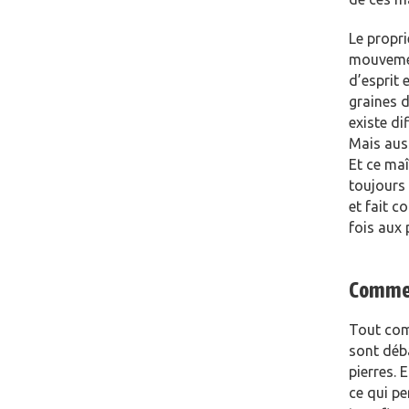
Le propri
mouvemen
d’esprit 
graines d
existe di
Mais auss
Et ce maî
toujours 
et fait c
fois aux 
Comment
Tout com
sont déb
pierres. 
ce qui pe