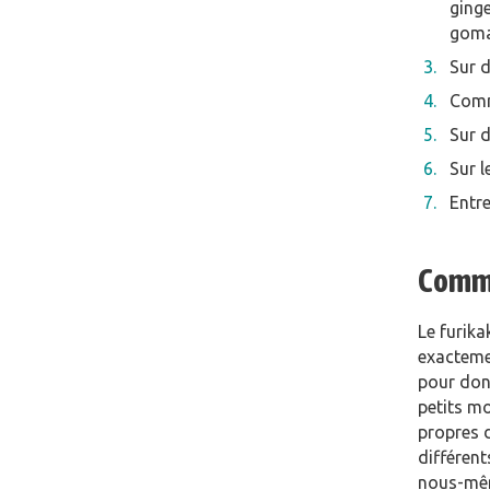
ginge
goma
Sur d
Comm
Sur 
Sur l
Entr
Commen
Le furika
exacteme
pour donn
petits mo
propres 
différent
nous-mêm