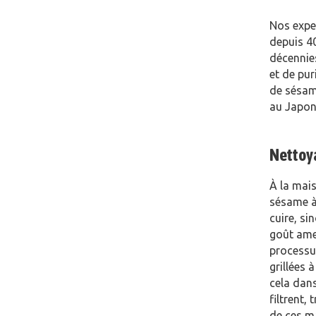
Nos exper
depuis 40
décennies
et de pur
de sésame
au Japon.
Nettoya
À la mai
sésame à 
cuire, s
goût amer
processu
grillées 
cela dan
filtrent,
de ces m