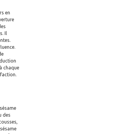
rs en
verture
des
. Il
ntes.
fluence.
de
oduction
 à chaque
faction.
e sésame
u des
ecousses,
e sésame