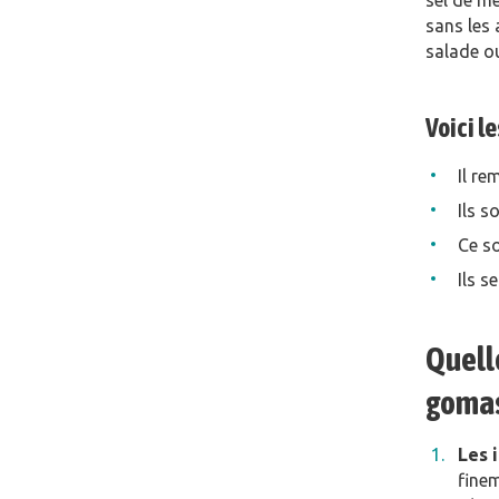
sel de me
sans les 
salade o
Voici l
Il re
Ils s
Ce so
Ils 
Quelle
gomas
Les 
finem