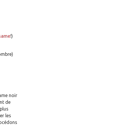
ésame
!)
ombre)
same noir
nt de
 plus
er les
procédons