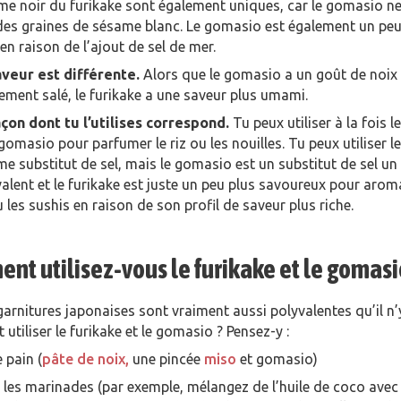
me noir du furikake sont également uniques, car le gomasio ne
des graines de sésame blanc. Le gomasio est également un peu
 en raison de l’ajout de sel de mer.
aveur est différente.
Alors que le gomasio a un goût de noix 
ement salé, le furikake a une saveur plus umami.
açon dont tu l’utilises correspond.
Tu peux utiliser à la fois l
 gomasio pour parfumer le riz ou les nouilles. Tu peux utiliser l
 substitut de sel, mais le gomasio est un substitut de sel un
alent et le furikake est juste un peu plus savoureux pour aroma
u les sushis en raison de son profil de saveur plus riche.
nt utilisez-vous le furikake et le gomasi
garnitures japonaises sont vraiment aussi polyvalentes qu’il n’y
tiliser le furikake et le gomasio ? Pensez-y :
e pain (
pâte de noix,
une pincée
miso
et gomasio)
 les marinades (par exemple, mélangez de l’huile de coco avec