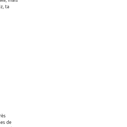
ake, mais
z, ta
rès
nes de