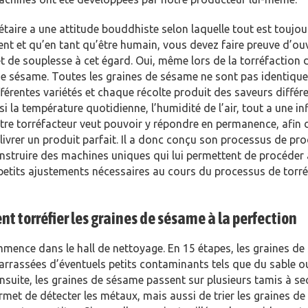
étaire a une attitude bouddhiste selon laquelle tout est toujou
t et qu’en tant qu’être humain, vous devez faire preuve d’ou
et de souplesse à cet égard. Oui, même lors de la torréfaction 
e sésame. Toutes les graines de sésame ne sont pas identiques
fférentes variétés et chaque récolte produit des saveurs différe
i la température quotidienne, l’humidité de l’air, tout a une in
tre torréfacteur veut pouvoir y répondre en permanence, afin 
livrer un produit parfait. Il a donc conçu son processus de pr
onstruire des machines uniques qui lui permettent de procéder
petits ajustements nécessaires au cours du processus de torré
 torréfier les graines de sésame à la perfection
mence dans le hall de nettoyage. En 15 étapes, les graines d
arrassées d’éventuels petits contaminants tels que du sable o
Ensuite, les graines de sésame passent sur plusieurs tamis à s
rmet de détecter les métaux, mais aussi de trier les graines d