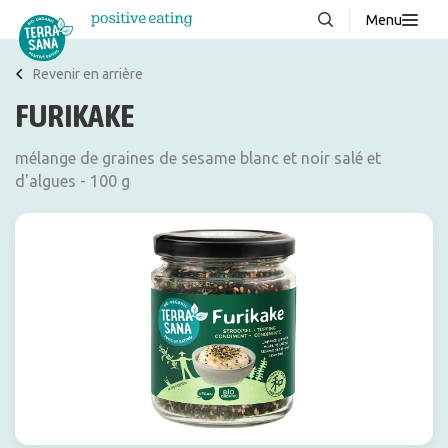
Menu
À propos de nous
NOUVEAUX
Revenir en arrière
FURIKAKE
Blog
Produits
mélange de graines de sesame blanc et noir salé et
d'algues - 100 g
FAQ
Recettes
Contacter
Téléchargements