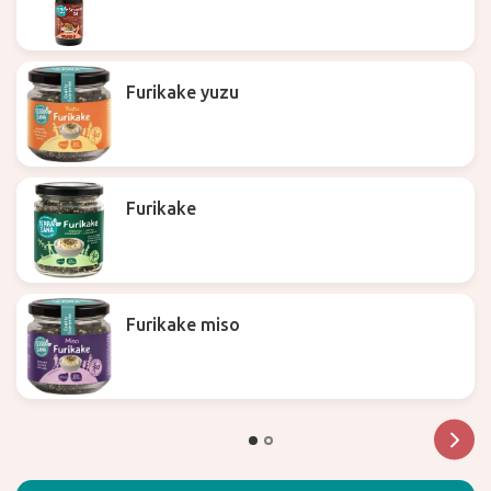
Furikake yuzu
Furikake
Furikake miso