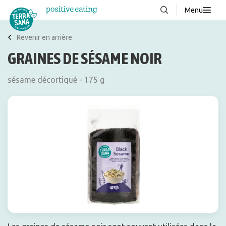
Menu
À propos de nous
NOUVEAUX
Revenir en arrière
GRAINES DE SÉSAME NOIR
Blog
Produits
sésame décortiqué - 175 g
FAQ
Recettes
Contacter
Téléchargements