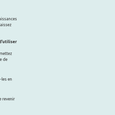
aissances
naissez
’utiliser
 mettez
le de
-les en
e revenir