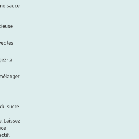
une sauce
cieuse
ec les
gez-la
 mélanger
 du sucre
. Laissez
uce
ctif.