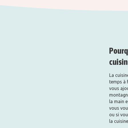
Pourqu
cuisin
La cuisin
temps à f
vous ajou
montagnes
la main e
vous vou
ou si vo
la cuisine