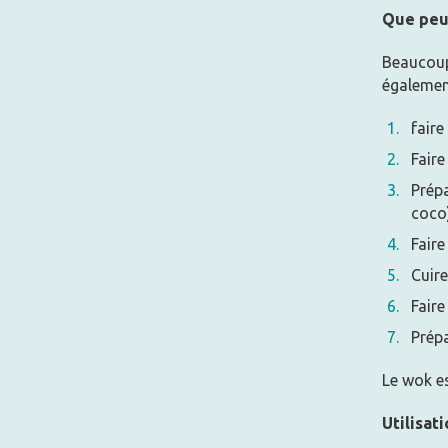
Que peut
Beaucoup
également
faire
Faire
Prépa
coco)
Faire
Cuire
Faire
Prépa
Le wok es
Utilisat