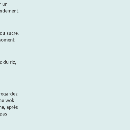
r un
apidement.
 du sucre.
 moment
c du riz,
 regardez
 au wok
ne, après
epas