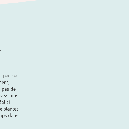
r
en peu de
ment,
, pas de
avez sous
al si
e plantes
emps dans