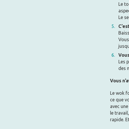
Le to
aspec
Le se
C’est
Baiss
Vous 
jusqu
Vous
Les p
des n
Vous n’a
Le wok f
ce que v
avec une 
le travai
rapide. E