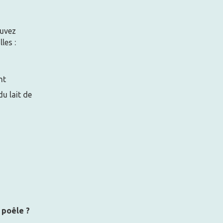
ouvez
les :
nt
du lait de
 poêle ?