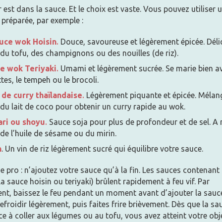
 est dans la sauce. Et le choix est vaste. Vous pouvez utiliser 
préparée, par exemple :
auce wok Hoisin
.
Douce, savoureuse et légèrement épicée. Déli
du tofu, des champignons ou des nouilles (de riz).
e wok Teriyaki
.
Umami et légèrement sucrée. Se marie bien av
tes, le tempeh ou le brocoli.
 de curry thaïlandaise
.
Légèrement piquante et épicée. Mélan
du lait de coco pour obtenir un curry rapide au wok.
ri ou shoyu
.
Sauce soja pour plus de profondeur et de sel. A
de l’huile de sésame ou du mirin.
n
. Un vin de riz légèrement sucré qui équilibre votre sauce.
e pro : n’ajoutez votre sauce qu’à la fin. Les sauces contenant
 sauce hoisin ou teriyaki) brûlent rapidement à feu vif. Par
nt, baissez le feu pendant un moment avant d’ajouter la sauce
refroidir légèrement, puis faites frire brièvement. Dès que la sa
à coller aux légumes ou au tofu, vous avez atteint votre obje