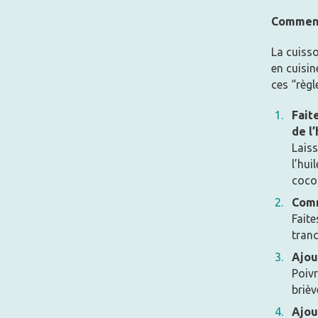
Comment 
La cuiss
en cuisin
ces “règl
Fait
de l’
Laiss
l’hui
coco
Comm
Faite
tranc
Ajou
Poivr
briè
Ajou