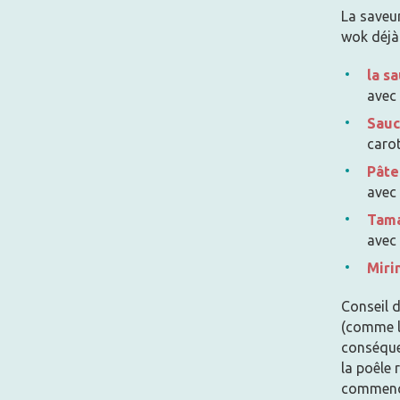
La saveur
wok déjà 
la s
avec 
Sauc
carot
Pâte
avec 
Tama
avec 
Miri
Conseil d
(comme la
conséque
la poêle 
commence 