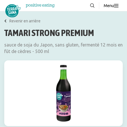
Menu
À propos de nous
NOUVEAUX
Revenir en arrière
TAMARI STRONG PREMIUM
Blog
Produits
sauce de soja du Japon, sans gluten, fermenté 12 mois en
fût de cèdres - 500 ml
FAQ
Recettes
Contacter
Téléchargements