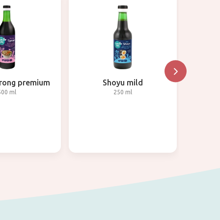
trong premium
Shoyu mild
Tamar
500 ml
250 ml