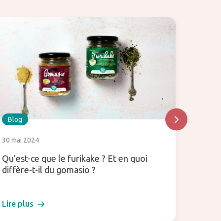
Blog
Blog
30 mai 2024
6 janvie
Qu'est-ce que le furikake ? Et en quoi
Régale
diffère-t-il du gomasio ?
avec l
Lire plus
Lire pl