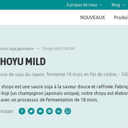
À propos de nous
Blog
NOUVEAUX
Produi
uces soja japonaise
Shoyu mild 500 ml
SHOYU MILD
uce de soja du Japon, fermenté 18 mois en fût de cèdres - 50
 shoyu est une sauce soja à la saveur douce et raffinée. Fabriqu
 koji (un champignon japonais unique), notre shoyu est élabor
 avec un processus de fermentation de 18 mois.
rtager: