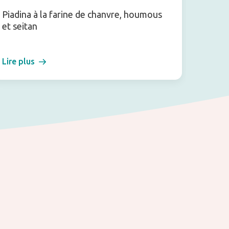
Piadina à la farine de chanvre, houmous
Vegan
et seitan
thaïla
Lire plus
Lire pl