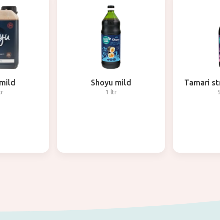
mild
Shoyu mild
Tamari s
tr
1 ltr