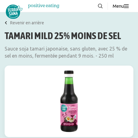
Menu
À propos de nous
NOUVEAUX
Revenir en arrière
TAMARI MILD 25% MOINS DE SEL
Blog
Produits
Sauce soja tamari japonaise, sans gluten, avec 25 % de
sel en moins, fermentée pendant 9 mois. - 250 ml
FAQ
Recettes
Contacter
Téléchargements