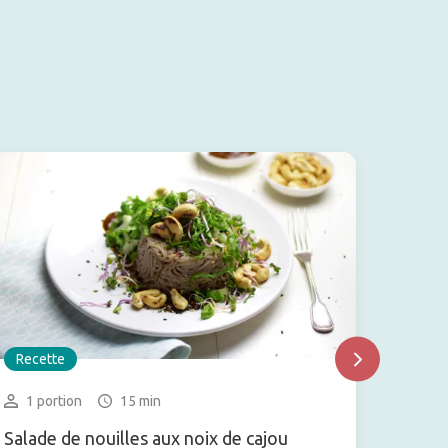
Recette
Recet
1 portion
15 min
1 gr
Salade de nouilles aux noix de cajou
Poke b