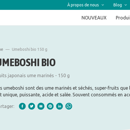
À propos de nous
Blog
NOUVEAUX
Produi
me
Umeboshi bio 150 g
UMEBOSHI BIO
uits japonais ume marinés - 150 g
s umeboshi sont des ume marinés et séchés, super-fruits que 
t unique, puissante, acide et salée. Souvent consommés en a
rtager: