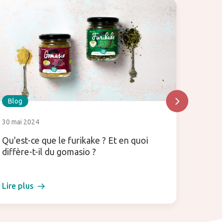
Blog
Blog
30 mai 2024
6 janvie
Qu'est-ce que le furikake ? Et en quoi
Régale
diffère-t-il du gomasio ?
avec l
Lire plus
Lire pl