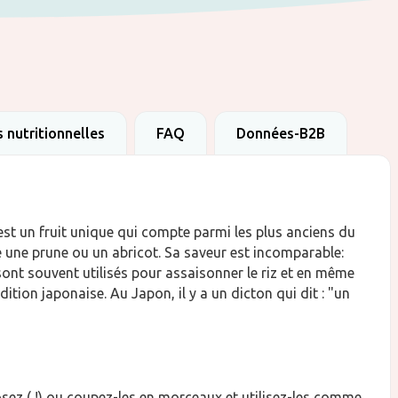
 nutritionnelles
FAQ
Données-B2B
 est un fruit unique qui compte parmi les plus anciens du
 une prune ou un abricot. Sa saveur est incomparable:
sont souvent utilisés pour assaisonner le riz et en même
dition japonaise. Au Japon, il y a un dicton qui dit : "un
sez ( !) ou coupez-les en morceaux et utilisez-les comme