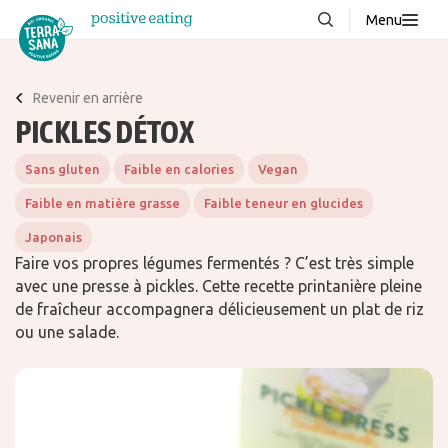
Menu
À propos de nous
NOUVEAUX
Revenir en arrière
Blog
PICKLES DÉTOX
Produits
Sans gluten
Faible en calories
Vegan
FAQ
Faible en matière grasse
Faible teneur en glucides
Recettes
Japonais
Contacter
Faire vos propres légumes fermentés ? C’est très simple
avec une presse à pickles. Cette recette printanière pleine
de fraîcheur accompagnera délicieusement un plat de riz
Téléchargements
ou une salade.