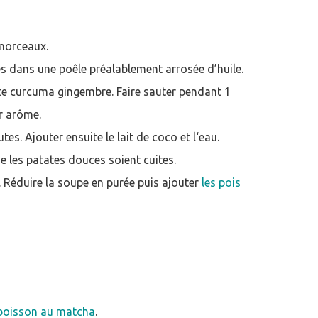
 morceaux.
es dans une poêle préalablement arrosée d’huile.
atte curcuma gingembre. Faire sauter pendant 1
r arôme.
es. Ajouter ensuite le lait de coco et l‘eau.
e les patates douces soient cuites.
t. Réduire la soupe en purée puis ajouter
les pois
 boisson au matcha
.