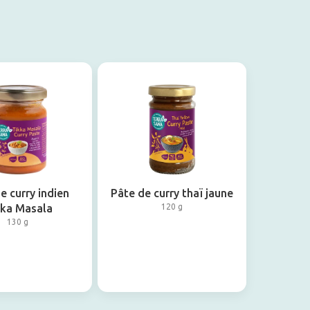
e curry indien
Pâte de curry thaï jaune
kka Masala
120 g
130 g