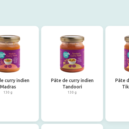
e curry indien
Pâte de curry indien
Pâte d
Madras
Tandoori
Ti
130 g
130 g