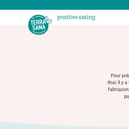
Pour pré
thaï. Il y
fabriquons
pu