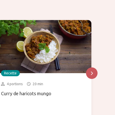
Recette
Recet
4 portions
20 min
2 po
Curry de haricots mungo
Nouill
sucré