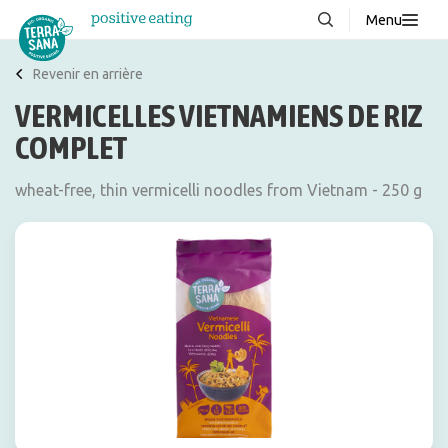
Menu
À propos de nous
NOUVEAUX
Revenir en arrière
VERMICELLES VIETNAMIENS DE RIZ
Blog
COMPLET
Produits
FAQ
wheat-free, thin vermicelli noodles from Vietnam - 250 g
Recettes
Contacter
Téléchargements