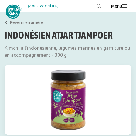
Menu
À propos de nous
NOUVEAUX
Revenir en arrière
INDONÉSIEN ATJAR TJAMPOER
Blog
Produits
Kimchi à l'indonésienne, légumes marinés en garniture ou
en accompagnement - 300 g
FAQ
Recettes
Contacter
Téléchargements