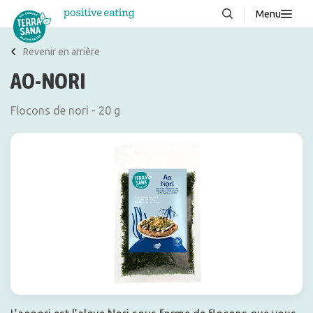
Menu
À propos de nous
NOUVEAUX
Revenir en arrière
AO-NORI
Blog
Produits
Flocons de nori - 20 g
FAQ
Recettes
Contacter
Téléchargements