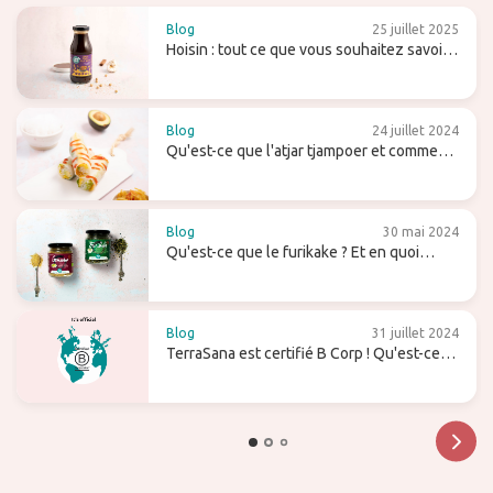
Blog
25 juillet 2025
Hoisin : tout ce que vous souhaitez savoir
sur cette sauce sucrée (pour wok)
Blog
24 juillet 2024
Qu'est-ce que l'atjar tjampoer et comment
l'utilises-tu dans la cuisine (indonésienne)
?
Blog
30 mai 2024
Qu'est-ce que le furikake ? Et en quoi
diffère-t-il du gomasio ?
Blog
31 juillet 2024
TerraSana est certifié B Corp ! Qu'est-ce
que cela signifie pour l'avenir ?