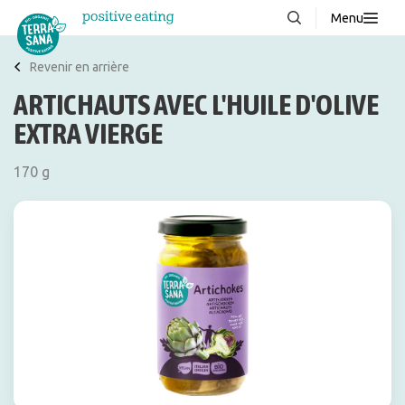
Menu
À propos de nous
NOUVEAUX
Revenir en arrière
ARTICHAUTS AVEC L'HUILE D'OLIVE
Blog
EXTRA VIERGE
Produits
FAQ
170 g
Recettes
Contacter
Téléchargements