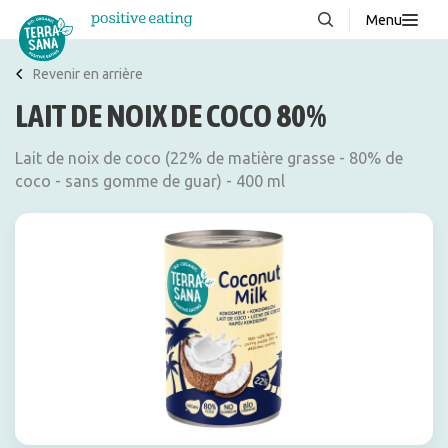
Menu
À propos de nous
NOUVEAUX
Revenir en arrière
LAIT DE NOIX DE COCO 80%
Blog
Produits
Lait de noix de coco (22% de matière grasse - 80% de
coco - sans gomme de guar) - 400 ml
FAQ
Recettes
Contacter
Téléchargements