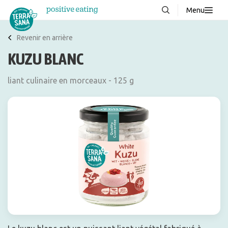
Menu
À propos de nous
NOUVEAUX
Revenir en arrière
KUZU BLANC
Blog
Produits
liant culinaire en morceaux - 125 g
FAQ
Recettes
Contacter
Téléchargements