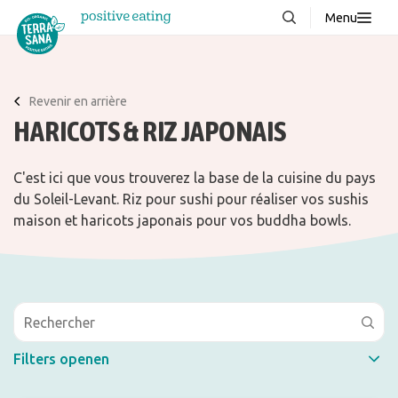
Menu
À propos de nous
NOUVEAUX
Blog
Revenir en arrière
HARICOTS & RIZ JAPONAIS
Produits
FAQ
C'est ici que vous trouverez la base de la cuisine du pays
Recettes
du Soleil-Levant. Riz pour sushi pour réaliser vos sushis
maison et haricots japonais pour vos buddha bowls.
Contacter
Téléchargements
Filters openen
Filtrer