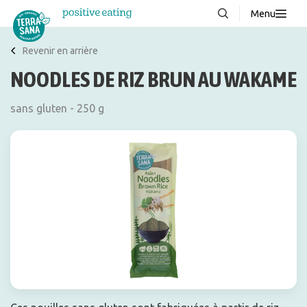
Menu
À propos de nous
NOUVEAUX
Revenir en arrière
NOODLES DE RIZ BRUN AU WAKAME
Blog
Produits
sans gluten - 250 g
FAQ
Recettes
Contacter
Téléchargements