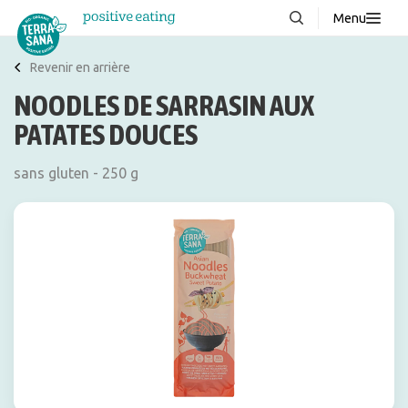
Menu
À propos de nous
NOUVEAUX
Revenir en arrière
NOODLES DE SARRASIN AUX
Blog
PATATES DOUCES
Produits
FAQ
sans gluten - 250 g
Recettes
Contacter
Téléchargements