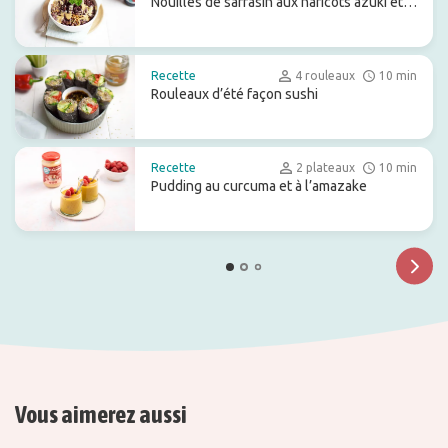
Nouilles de sarrasin aux haricots azuki et
tahin
Recette
4 rouleaux
10 min
Rouleaux d’été façon sushi
Recette
2 plateaux
10 min
Pudding au curcuma et à l’amazake
Vous aimerez aussi